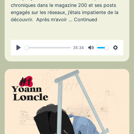
chroniques dans le magazine 200 et ses posts
engagés sur les réseaux, j’étais impatiente de la
découvrir. Après m’avoir …
Continued
35:34
P
M
S
l
u
e
a
t
t
y
e
t
i
n
g
s