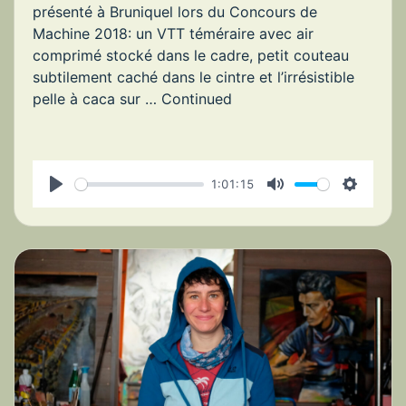
présenté à Bruniquel lors du Concours de
Machine 2018: un VTT téméraire avec air
comprimé stocké dans le cadre, petit couteau
subtilement caché dans le cintre et l’irrésistible
pelle à caca sur …
Continued
1:01:15
P
M
S
l
u
e
a
t
t
y
e
t
i
n
g
s